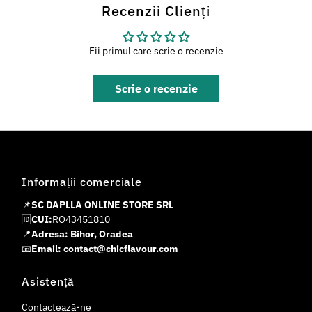
Recenzii Clienți
Fii primul care scrie o recenzie
Scrie o recenzie
Informații comerciale
📌
SC DAPLLA ONLINE STORE SRL
🆔
CUI:
RO43451810
📍
Adresa: Bihor, Oradea
📧
Email: contact@chicflavour.com
Asistență
Contactează-ne