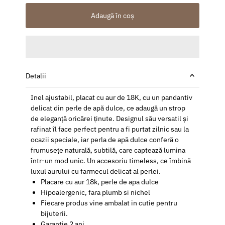
Adaugă în coș
Detalii
Inel ajustabil, placat cu aur de 18K, cu un pandantiv
delicat din perle de apă dulce, ce adaugă un strop
de eleganță oricărei ținute. Designul său versatil și
rafinat îl face perfect pentru a fi purtat zilnic sau la
ocazii speciale, iar perla de apă dulce conferă o
frumusețe naturală, subtilă, care captează lumina
într-un mod unic. Un accesoriu timeless, ce îmbină
luxul aurului cu farmecul delicat al perlei.
Placare cu aur 18k, perle de apa dulce
Hipoalergenic, fara plumb si nichel
Fiecare produs vine ambalat in cutie pentru
bijuterii.
Garantie 2 ani