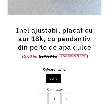
Inel ajustabil placat cu
aur 18k, cu pandantiv
din perle de apa dulce
Preț
95,00 lei
Preț
139,00 lei
ECONOMISEȘTE 32%
redus
întreg
Culoare:
auriu
auriu
Cantitate
-
+