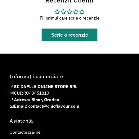
Recenzii Clienți
Fii primul care scrie o recenzie
Scrie o recenzie
Informații comerciale
📌
SC DAPLLA ONLINE STORE SRL
🆔
CUI:
RO43451810
📍
Adresa: Bihor, Oradea
📧
Email: contact@chicflavour.com
Asistență
Contactează-ne