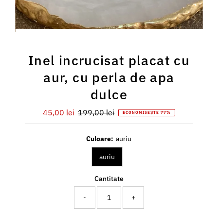
Inel incrucisat placat cu
aur, cu perla de apa
dulce
Preț
45,00 lei
Preț
199,00 lei
ECONOMISEȘTE 77%
redus
întreg
Culoare:
auriu
auriu
Cantitate
-
+