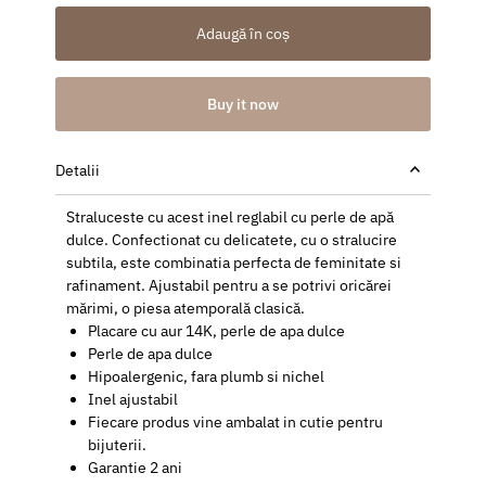
Adaugă în coș
Buy it now
Detalii
Straluceste cu acest inel reglabil cu perle de apă
dulce. Confectionat cu delicatete, cu o stralucire
subtila, este combinatia perfecta de feminitate si
rafinament. Ajustabil pentru a se potrivi oricărei
mărimi, o piesa atemporală clasică.
Placare cu aur 14K, perle de apa dulce
Perle de apa dulce
Hipoalergenic, fara plumb si nichel
Inel ajustabil
Fiecare produs vine ambalat in cutie pentru
bijuterii.
Garantie 2 ani